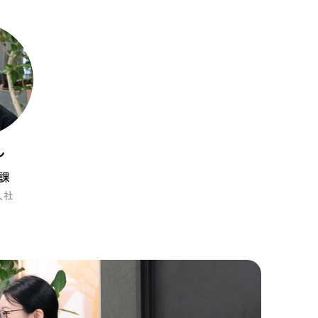
ん
課
入社