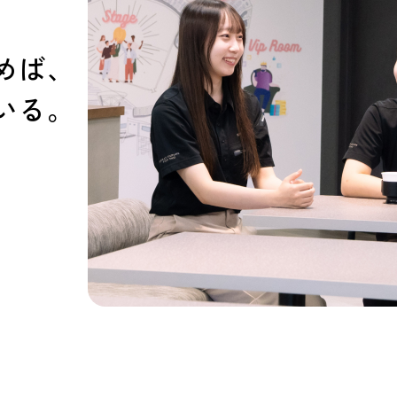
めば、
いる。