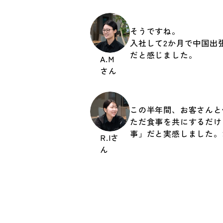
そうですね。
入社して2か月で中国出
だと感じました。
A.M
さん
この半年間、お客さんと
ただ食事を共にするだけ
事」だと実感しました。
R.Iさ
ん