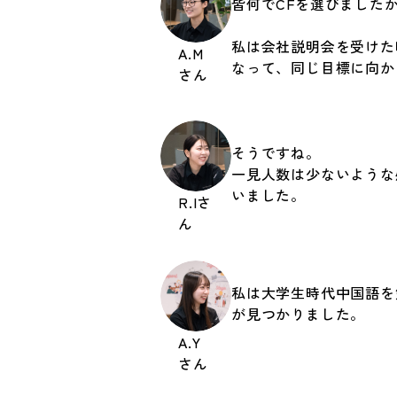
皆何でCFを選びました
私は会社説明会を受けた
A.M
なって、同じ目標に向か
さん
そうですね。
一見人数は少ないような
いました。
R.Iさ
ん
私は大学生時代中国語を
が見つかりました。
A.Y
さん